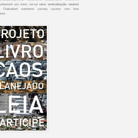
vans
verticalização
viaduto
urbanized
uso misto
vai-vai
 Chakrabarti
washinton
zachary caceres
zero hora
ento