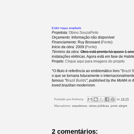
Exibir mapa ampliado
Projetista:
Obino.SouzaPinto
Orçamento:
Informação não disponível
Financiamento:
Ruy Brossard (
Fonte
)
Início da obra:
2009 (
Fonte
)
Término da obra:
Obra está pronta há quase 1 ano
instalações elétricas. Agora está em fase de Habit
Projeto:
Clique aqui para imagens do projeto
*O título é referência ao emblemático livro "
Brazil 
o que se tornaria futuramente o internacionalment
famous "
Brazil Builds
", published by the MoMA in t
loved brazilian modernism.
Postado por
Anthony
às
18:25
Marcadores:
arquitetura
,
obras públicas
,
porto alegre
2 comentários: