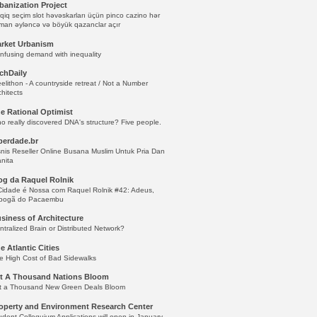
banization Project
qiq seçim slot həvəskarları üçün pinco cazino hər
man əyləncə və böyük qazanclar açır
rket Urbanism
nfusing demand with inequality
chDaily
eelithon - A countryside retreat / Not a Number
chitects
e Rational Optimist
o really discovered DNA's structure? Five people.
berdade.br
snis Reseller Online Busana Muslim Untuk Pria Dan
nita
og da Raquel Rolnik
Cidade é Nossa com Raquel Rolnik #42: Adeus,
bogã do Pacaembu
siness of Architecture
ntralized Brain or Distributed Network?
e Atlantic Cities
e High Cost of Bad Sidewalks
t A Thousand Nations Bloom
t a Thousand New Green Deals Bloom
operty and Environment Research Center
udent Colloquium Applications will open in January