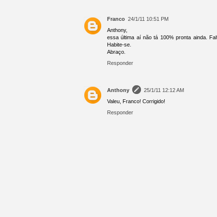
Franco
24/1/11 10:51 PM
Anthony,
essa última aí não tá 100% pronta ainda. Fal
Habite-se.
Abraço.
Responder
Anthony
25/1/11 12:12 AM
Valeu, Franco! Corrigido!
Responder