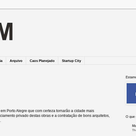
ia
Arquivo
Caos Planejado
Startup City
Estamo
em Porto Alegre que com certeza tornarão a cidade mais
anciamento privado destas obras e a contratação de bons arquitetos,
O que 
.
Ma
Th