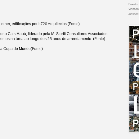
Enxuto
Vishaan
zoneam
Lerner
, edificações por
b720 Arquitectos
(
Fonte
)
orto Cais Mauá, liderado pela M. Stortti Consultores Associados
mentos na área ao longo dos 25 anos de arrendamento. (
Fonte
)
 da Copa do Mundo(
Fonte
)