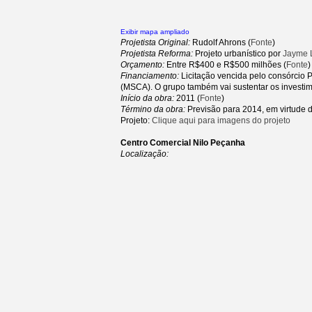
Exibir mapa ampliado
Projetista Original:
Rudolf Ahrons (
Fonte
)
Projetista Reforma:
Projeto urbanístico por
Jayme 
Orçamento:
Entre R$400 e R$500 milhões (
Fonte
)
Financiamento:
Licitação vencida pelo consórcio P
(MSCA). O grupo também vai sustentar os investi
Início da obra:
2011 (
Fonte
)
Término da obra:
Previsão para 2014, em virtude
Projeto:
Clique aqui para imagens do projeto
Centro Comercial Nilo Peçanha
Localização: