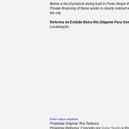
Below a list of projects being built in Porto Alegre th
Private financing of these works is clearly noticed 
the city.
Reforma do Estádio Beira-Rio (Gigante Para Se
Localização:
Exibir mapa ampliado
Projetista Original:
Rui Tedesco
Projetista Reforma:
Conceito por
Hype Studio
e Pr