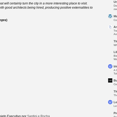
Ur
at will certainly turn the city in a more interesting place to visit.
Də
with good architects being hired, producing positive externalities to
za
Ma
mpre)
Co
Ar
Tr
Ar
Th
Wh
Li
Bi
Wa
bl
A 
To
Bu
Ce
Th
Th
Le
Le
Pr
ojeto Executivo por
Santini e Rocha
St