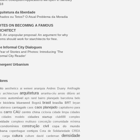
18
quitetura da liberdade
lhados ou Tetos? O Atual Problema da Moradia
OTES ON BECOMING A FAMOUS
RCHITECT
3. An unpopular proposal: An argument for why
erns should work for starchitects for free.
e Informal City Dialogues
Year of Stories and Photos: Introducing ‘The
formal City Reader’
ergent Urbanism
dores
ito
aesthetics
ai weiwei
anarquia
Andres Duany
Antifragile
arquitetura
y
architecture
arranha-céu
arroio dilúvio
art
automóvel
vores
ayn rand
bairro planejado
barcelona
belo
brasil
bicicleta
blueseed
brasília
BRT
e
Bogotá
bryan
caos planejado
cantagalo
calatrava
caos
capitalismo para
carro
CAU
centro
china
es
ciclovia
cidade limpa
cidades
cidades startup
cidades modelo
club688
complex
xidade
complexo multiuso conceição
comunidade mínima
construção civil
condomínios
copa do mundo
abana
cortiços
copenhague
Cota de Solidariedade
CREA
densidade
cultura
à carga
culture
david cardeman