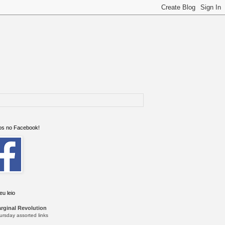
s no Facebook!
eu leio
rginal Revolution
ursday assorted links