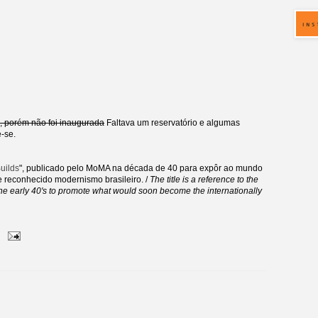
, porém não foi inaugurada
Faltava um reservatório e algumas
e-se.
Builds
", publicado pelo MoMA na década de 40 para expôr ao mundo
e reconhecido modernismo brasileiro. /
The title is a reference to the
he early 40's to promote what would soon become the internationally