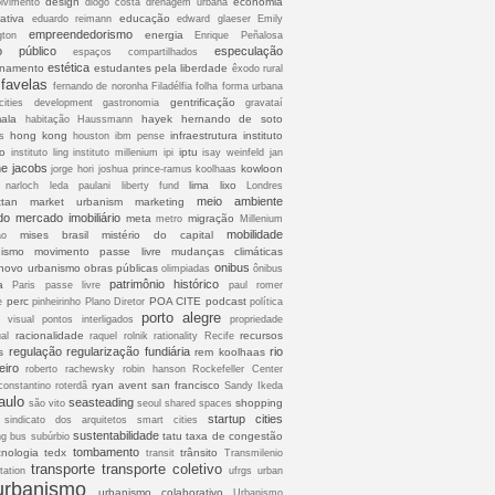
design
economia
lvimento
diogo costa
drenagem urbana
ativa
educação
eduardo reimann
edward glaeser
Emily
empreendedorismo
energia
gton
Enrique Peñalosa
o público
especulação
espaços compartilhados
estética
onamento
estudantes pela liberdade
êxodo rural
favelas
fernando de noronha
Filadélfia
folha
forma urbana
gentrificação
cities development
gastronomia
gravataí
ala
hayek
hernando de soto
habitação
Haussmann
hong kong
infraestrutura
instituto
s
houston
ibm pense
co
iptu
instituto ling
instituto millenium
ipi
isay weinfeld
jan
ne jacobs
kowloon
jorge hori
joshua prince-ramus
koolhaas
lima
lixo
 narloch
leda paulani
liberty fund
Londres
meio ambiente
tan
market urbanism
marketing
do
mercado imobiliário
meta
migração
metro
Millenium
mobilidade
mises brasil
mistério do capital
ão
ismo
movimento passe livre
mudanças climáticas
onibus
novo urbanismo
obras públicas
olimpiadas
ônibus
patrimônio histórico
a
Paris
passe livre
paul romer
perc
POA CITE
podcast
e
pinheirinho
Plano Diretor
política
porto alegre
o visual
pontos interligados
propriedade
racionalidade
recursos
ual
raquel rolnik
rationality
Recife
regulação
regularização fundiária
rio
s
rem koolhaas
eiro
roberto rachewsky
robin hanson
Rockefeller Center
ryan avent
san francisco
constantino
roterdã
Sandy Ikeda
aulo
seasteading
shopping
são vito
seoul
shared spaces
startup cities
sindicato dos arquitetos
smart cities
sustentabilidade
tatu
taxa de congestão
ng bus
subúrbio
tombamento
cnologia
tedx
trânsito
transit
Transmilenio
transporte
transporte coletivo
tation
ufrgs
urban
urbanismo
urbanismo colaborativo
Urbanismo