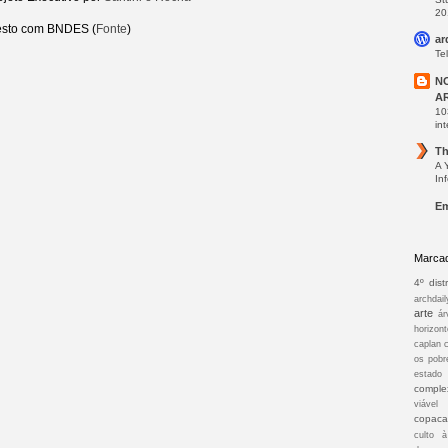
20
resto com BNDES (
Fonte
)
ar
Te
N
A
10
int
Th
A 
In
Em
Marca
4º distr
archdail
arte
ár
horizont
caplan
os pobr
estado
comple
viável
copac
culto 