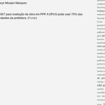
desenvo
acyr Moojen Marques
colabor
Washin
espaç
007 para realiação da obra em PPP. A OPUS pode usar 75% das
estaci
tantes da prefeitura. (
Fonte
)
fauusp
future 
guatem
hondura
atlânti
ja
gehl
leandro
manhat
merca
minhoc
modern
Nairobi
palestr
pedestr
poluiçã
intelect
naturai
de jan
rodrigo 
são p
center
straddli
te
taxi
transpor
view