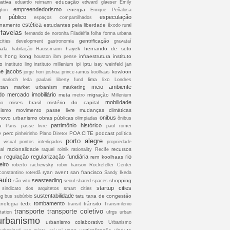
ativa
educação
eduardo reimann
edward glaeser
Emily
empreendedorismo
energia
gton
Enrique Peñalosa
o público
especulação
espaços compartilhados
estética
onamento
estudantes pela liberdade
êxodo rural
favelas
fernando de noronha
Filadélfia
folha
forma urbana
gentrificação
cities development
gastronomia
gravataí
ala
hayek
hernando de soto
habitação
Haussmann
hong kong
infraestrutura
instituto
s
houston
ibm pense
co
iptu
instituto ling
instituto millenium
ipi
isay weinfeld
jan
ne jacobs
kowloon
jorge hori
joshua prince-ramus
koolhaas
lima
lixo
 narloch
leda paulani
liberty fund
Londres
meio ambiente
tan
market urbanism
marketing
do
mercado imobiliário
meta
migração
metro
Millenium
mobilidade
mises brasil
mistério do capital
ão
ismo
movimento passe livre
mudanças climáticas
onibus
novo urbanismo
obras públicas
olimpiadas
ônibus
patrimônio histórico
a
Paris
passe livre
paul romer
perc
POA CITE
podcast
e
pinheirinho
Plano Diretor
política
porto alegre
o visual
pontos interligados
propriedade
racionalidade
recursos
ual
raquel rolnik
rationality
Recife
regulação
regularização fundiária
rio
s
rem koolhaas
eiro
roberto rachewsky
robin hanson
Rockefeller Center
ryan avent
san francisco
constantino
roterdã
Sandy Ikeda
aulo
seasteading
shopping
são vito
seoul
shared spaces
startup cities
sindicato dos arquitetos
smart cities
sustentabilidade
tatu
taxa de congestão
ng bus
subúrbio
tombamento
cnologia
tedx
trânsito
transit
Transmilenio
transporte
transporte coletivo
tation
ufrgs
urban
urbanismo
urbanismo colaborativo
Urbanismo