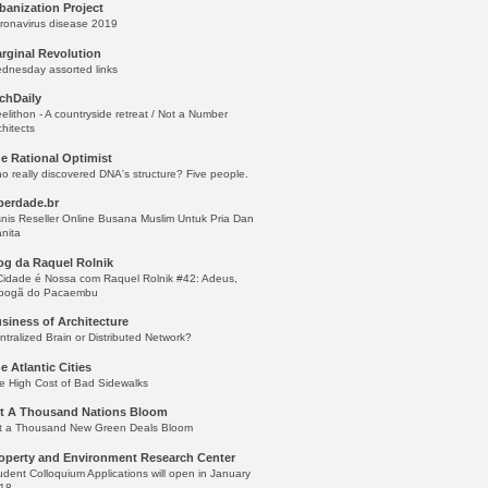
banization Project
ronavirus disease 2019
rginal Revolution
dnesday assorted links
chDaily
eelithon - A countryside retreat / Not a Number
chitects
e Rational Optimist
o really discovered DNA's structure? Five people.
berdade.br
snis Reseller Online Busana Muslim Untuk Pria Dan
nita
og da Raquel Rolnik
Cidade é Nossa com Raquel Rolnik #42: Adeus,
bogã do Pacaembu
siness of Architecture
ntralized Brain or Distributed Network?
e Atlantic Cities
e High Cost of Bad Sidewalks
t A Thousand Nations Bloom
t a Thousand New Green Deals Bloom
operty and Environment Research Center
udent Colloquium Applications will open in January
18