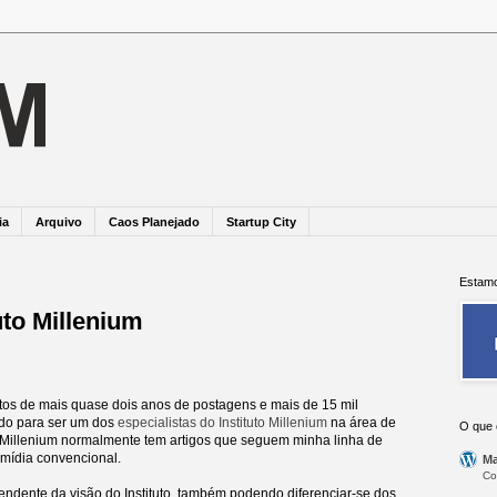
ia
Arquivo
Caos Planejado
Startup City
Estamo
tuto Millenium
tos de mais quase dois anos de postagens e mais de 15 mil
ado para ser um dos
especialistas do Instituto Millenium
na área de
O que 
 o Millenium normalmente tem artigos que seguem minha linha de
mídia convencional.
Ma
Co
endente da visão do Instituto, também podendo diferenciar-se dos