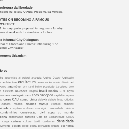
quitetura da liberdade
lhados ou Tetos? O Atual Problema da Moradia
OTES ON BECOMING A FAMOUS
RCHITECT
3. An unpopular proposal: An argument for why
erns should work for starchitects for free.
e Informal City Dialogues
Year of Stories and Photos: Introducing ‘The
formal City Reader’
ergent Urbanism
dores
ito
aesthetics
ai weiwei
anarquia
Andres Duany
Antifragile
arquitetura
y
architecture
arranha-céu
arroio dilúvio
art
automóvel
vores
ayn rand
bairro planejado
barcelona
belo
brasil
bicicleta
blueseed
brasília
BRT
e
Bogotá
bryan
caos planejado
cantagalo
calatrava
caos
capitalismo para
carro
CAU
centro
china
es
ciclovia
cidade limpa
cidades
cidades startup
cidades modelo
club688
complex
xidade
complexo multiuso conceição
comunidade mínima
construção civil
condomínios
copa do mundo
abana
cortiços
copenhague
Cota de Solidariedade
CREA
densidade
cultura
à carga
culture
david cardeman
design
economia
lvimento
diogo costa
drenagem urbana