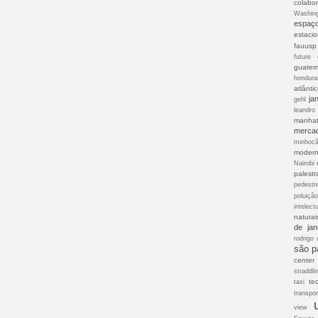
colabor
Washin
espaç
estaci
fauusp
future 
guatem
hondura
atlânti
ja
gehl
leandro
manhat
merca
minhoc
modern
Nairobi
palestr
pedestr
poluiçã
intelect
naturai
de jan
rodrigo 
são p
center
straddli
te
taxi
transpor
view