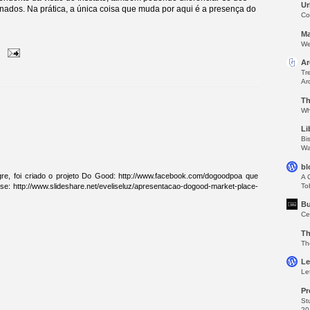
Ur
ionados. Na prática, a única coisa que muda por aqui é a presença do
Co
Ma
We
Ar
Tr
Ar
Th
Wh
Li
Bi
Wa
bl
e, foi criado o projeto Do Good: http://www.facebook.com/dogoodpoa que
A 
To
e: http://www.slideshare.net/eveliseluz/apresentacao-dogood-market-place-
Bu
Ce
Th
Th
Le
Le
Pr
St
20