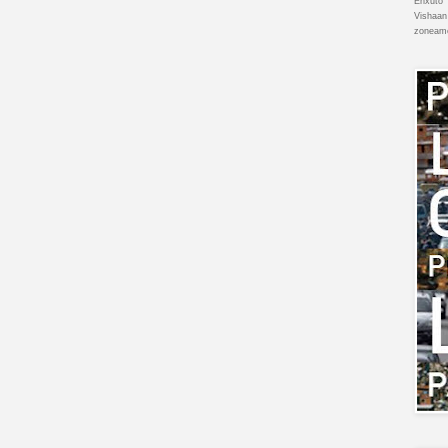
Enxuto
Vishaan
zoneam