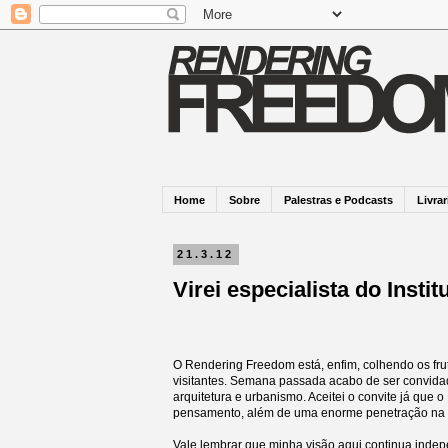
Home
Sobre
Palestras e Podcasts
Livrar
21.3.12
Virei especialista do Insti
O Rendering Freedom está, enfim, colhendo os fru
visitantes. Semana passada acabo de ser convid
arquitetura e urbanismo. Aceitei o convite já que
pensamento, além de uma enorme penetração na 
Vale lembrar que minha visão aqui continua indep