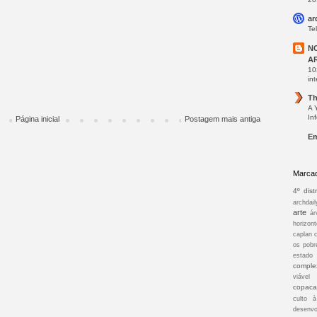
ar
Te
N
A
10
int
Th
A 
In
Página inicial
Postagem mais antiga
Em
Marca
4º distr
archdail
arte
ár
horizont
caplan
os pobr
estado
comple
viável
copac
culto 
desenvo