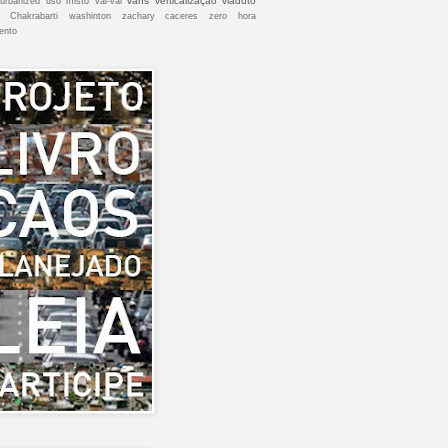
vans
verticalização
viaduto
urbanized
uso misto
vai-vai
 Chakrabarti
washinton
zachary caceres
zero hora
ento