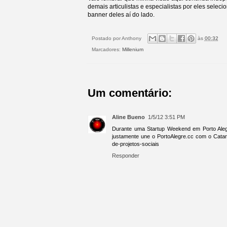
demais articulistas e especialistas por eles selec
banner deles aí do lado.
Postado por
Anthony
às
00:32
Marcadores:
Millenium
Um comentário:
Aline Bueno
1/5/12 3:51 PM
Durante uma Startup Weekend em Porto Alegr
justamente une o PortoAlegre.cc com o Catars
de-projetos-sociais
Responder