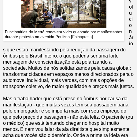
v
ol
u
ci
o
n
Funcionários do Metrô removem vidro quebrado por manifestantes
durante protesto na avenida Paulista [
Folhapress
]
ár
io
s que estão manifestando pela redução da passagem do
ônibus pelo Brasil inteiro: o que poderia ser uma forte
mensagem de conscientização está polarizando a
sociedade. Muitos de nós solidarizamos pela causa global:
transformar cidades em espaços menos direcionados para o
automóvel individual, mais verdes, com mais opções de
transporte coletivo, de maior qualidade e preços mais justos.
Mas o trabalhador que está preso no ônibus por causa da
manifestação - que muitas vezes tem sua passagem paga
pelo empregador e se importa mais com seu emprego do
que pelo preço da passagem - não está feliz. O paciente (ou
o médico) que está tentando chegar no hospital muito
menos. E nem vou falar da ala direitista que simplesmente
acha que vocês são o demônio. Onde a primeira ideia era