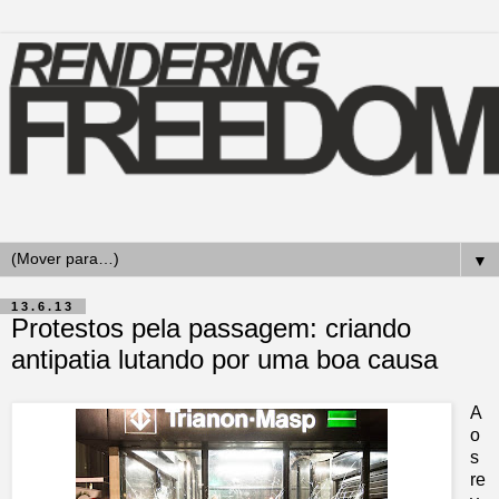
▼
13.6.13
Protestos pela passagem: criando
antipatia lutando por uma boa causa
A
o
s
re