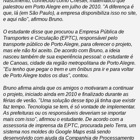
Nascimento, conhecido como Chester, matemático que
palestrou em Porto Alegre em julho de 2010. "A diferença é
que, lá (em São Paulo), a empresa disponibiliza isso no site,
e aqui não", afirmou Bruno.
O estudante disse que procurou a Empresa Pública de
Transportes e Circulação (EPTC), responsável pelo
transporte público de Porto Alegre, para oferecer o projeto,
mas ele não foi aceito. De acordo com Bruno, a ideia
nasceu também de sua experiência pessoal: o estudante é
de Canoas, cidade da região metropolitana de Porto Alegre.
"Eu tenho que pegar o trem e um ônibus pra ir e para voltar
de Porto Alegre todos os dias", contou.
Bruno afirma ainda que os amigos o motivaram a continuar
o projeto, iniciado ainda em 2010 e finalizado durante as
férias de verão. "Uma solução desse tipo já tinha que existir
faz tempo. Tecnologia se tem, é só vontade de implementar.
As prefeituras ou os responsáveis deveriam se importar
mais com isso", afirmou o estudante. De acordo com a
assessoria de imprensa da EPTC, procurada pelo Terra, um
sistema nos moldes do Google Maps está sendo
desenvolvido com ajuda da Companhia de Processamento