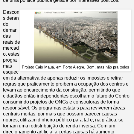
de uma política pública gerada por interesses políticos.
Descon
sideran
do
deman
das
reais de
mercad
o, estes
progra
mas
Projeto Cais Mauá, em Porto Alegre. Bom, mas não pra todos
esquec
em da alternativa de apenas reduzir os impostos e retirar
regras que praticamente proibem a ocupação dos centros e
levam ao encarecimento da construção, permitindo que
cidadãos então independentes escolham o futuro do Centro
consumindo projetos de ONGs e construtoras de forma
responsável. Os programas estatais para reviverem áreas
centrais mortas, por mais que possam parecer causas
nobres, utilizam dinheiro público para tal e, na prática, se
tornam uma redistribuição de renda inversa. Com um
direcionamento artificial a certas causas há aumento