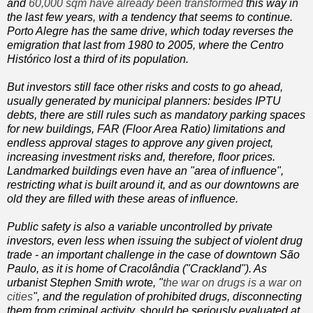
and
60,000 sqm have already been transformed
this way in
the last few years, with a tendency that seems to continue.
Porto Alegre has the same drive, which today reverses the
emigration that last from 1980 to 2005, where the Centro
Histórico lost a third of its population.
But investors still face other risks and costs to go ahead,
usually generated by municipal planners: besides IPTU
debts, there are still rules such as mandatory parking spaces
for new buildings, FAR (Floor Area Ratio) limitations and
endless approval stages to approve any given project,
increasing investment risks and, therefore, floor prices.
Landmarked buildings even have an "area of influence",
restricting what is built around it, and as our downtowns are
old they are filled with these areas of influence.
Public safety is also a variable uncontrolled by private
investors, even less when issuing the subject of violent drug
trade - an important challenge in the case of downtown São
Paulo, as it is home of Cracolândia ("Crackland"). As
urbanist Stephen Smith wrote, "
the war on drugs is a war on
cities
", and the regulation of prohibited drugs, disconnecting
them from criminal activity, should be seriously evaluated at