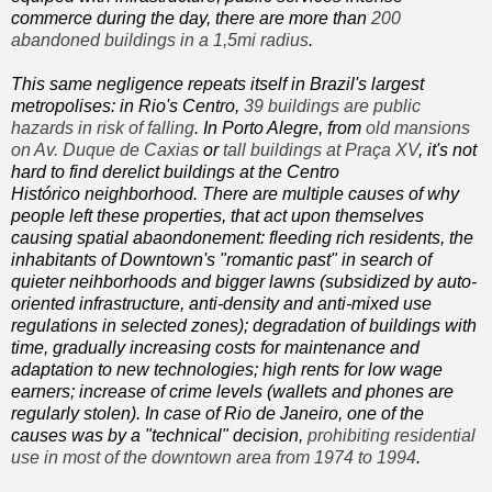
commerce during the day, there are more than
200
abandoned buildings in a 1,5mi radius
.
This same negligence repeats itself in Brazil's largest
metropolises: in Rio's Centro,
39 buildings are public
hazards in risk of falling
. In Porto Alegre, from
old mansions
on Av. Duque de Caxias
or
tall buildings at Praça XV
, it's not
hard to find derelict buildings at the Centro
Histórico neighborhood. There are multiple causes of why
people left these properties, that act upon themselves
causing spatial abaondonement: fleeding rich residents, the
inhabitants of Downtown's "romantic past" in search of
quieter neihborhoods and bigger lawns (subsidized by auto-
oriented infrastructure, anti-density and anti-mixed use
regulations in selected zones); degradation of buildings with
time, gradually increasing costs for maintenance and
adaptation to new technologies; high rents for low wage
earners; increase of crime levels (wallets and phones are
regularly stolen). In case of Rio de Janeiro, one of the
causes was by a "technical" decision,
prohibiting residential
use in most of the downtown area from 1974 to 1994
.