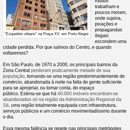
muitos
trabalham e
poucos moram,
onde sujeira,
pixações e
propagandas
"Esqueleto urbano" na Praça XV, em Porto Alegre
ilegais
escondem uma
cidade perdida. Por que saímos do Centro, e quando
voltaremos?
Em São Paulo, de 1970 a 2000, os principais bairros da
Zona Central
perderam praticamente metade de sua
população
, tornando-se uma região predominantemente de
comércio, abandonada à noite na falta de gente suficiente
para se apropriar, ou tomar conta, do espaço
público. Estima-se que há
40.000 imóveis encontram-se
abandonados só na região da Administração Regional da
Sé
, uma região totalmente equipada com infraestrutura,
serviços públicos e um comércio movimentadíssimo durante
o dia.
Essa mesma falência se repete nas principais metrópoles