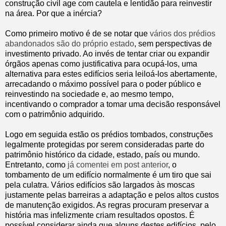
construção civil age com cautela e lentidão para reinvestir
na área. Por que a inércia?
Como primeiro motivo é de se notar que
vários dos prédios
abandonados são do próprio estado
, sem perspectivas de
investimento privado. Ao invés de tentar criar ou expandir
órgãos apenas como justificativa para ocupá-los, uma
alternativa para estes edifícios seria leiloá-los abertamente,
arrecadando o máximo possível para o poder público e
reinvestindo na sociedade e, ao mesmo tempo,
incentivando o comprador a tomar uma decisão responsável
com o patrimônio adquirido.
Logo em seguida estão os prédios tombados, construções
legalmente protegidas por serem consideradas parte do
patrimônio histórico da cidade, estado, país ou mundo.
Entretanto, como
já comentei em post anterior
, o
tombamento de um edifício normalmente é um tiro que sai
pela culatra. Vários edifícios são largados às moscas
justamente pelas barreiras a adaptação e pelos altos custos
de manutenção exigidos. As regras procuram preservar a
história mas infelizmente criam resultados opostos. É
possível considerar ainda que alguns destes edifícios, pelo