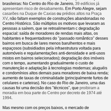
brasileiras: No Centro do Rio de Janeiro,
39 edifícios já
apresentam risco de desabamento
. Em Porto Alegre, sejam
casarões na Duque de Caxias
ou
prédios altos na Praça
XV
, não faltam exemplos de construções abandonadas no
Centro Histórico. São múltiplos os motivos que levaram as
pessoas a saírem, que se retroalimentam c degradação
espacial: saída de moradores de rendas mais altas, os
habitantes e frequentadores do "passado romântico" desses
bairros em busca de lares menos barulhentos e mais
espaçosos (subsidiados pela infraestrutura voltada para
automóveis e regulamentações anti-densidade e anti-usos
mistos em bairros selecionados); degradação dos imóveis
com o tempo, aumentando gradualmente o custo de
manutenção e adaptação à tecnologias modernas; aluguéis
e condomínios altos demais para moradores de baixa renda;
aumento de taxas de criminalidade (principalmente furtos de
celulares e carteiras). No caso do Rio de Janeiro, uma das
causas foi uma decisão dos "técnicos", que
proibiram a
moradia em boa parte do Centro por decreto de 1974 até
1994
.
Mas mesmo com os preços baixos, o mercado de