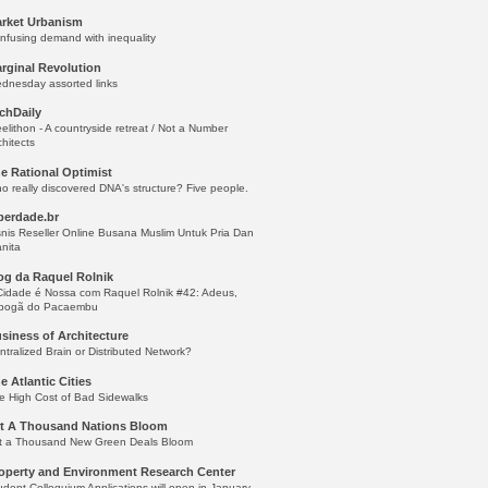
rket Urbanism
nfusing demand with inequality
rginal Revolution
dnesday assorted links
chDaily
eelithon - A countryside retreat / Not a Number
chitects
e Rational Optimist
o really discovered DNA's structure? Five people.
berdade.br
snis Reseller Online Busana Muslim Untuk Pria Dan
nita
og da Raquel Rolnik
Cidade é Nossa com Raquel Rolnik #42: Adeus,
bogã do Pacaembu
siness of Architecture
ntralized Brain or Distributed Network?
e Atlantic Cities
e High Cost of Bad Sidewalks
t A Thousand Nations Bloom
t a Thousand New Green Deals Bloom
operty and Environment Research Center
udent Colloquium Applications will open in January