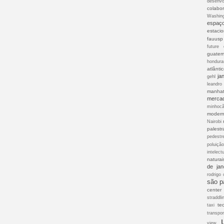
desenvo
colabor
Washin
espaç
estaci
fauusp
future 
guatem
hondura
atlânti
ja
gehl
leandro
manhat
merca
minhoc
modern
Nairobi
palestr
pedestr
poluiçã
intelect
naturai
de jan
rodrigo 
são p
center
straddli
te
taxi
transpor
view