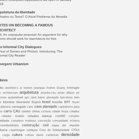
18
quitetura da liberdade
lhados ou Tetos? O Atual Problema da Moradia
OTES ON BECOMING A FAMOUS
RCHITECT
3. An unpopular proposal: An argument for why
erns should work for starchitects for free.
e Informal City Dialogues
Year of Stories and Photos: Introducing ‘The
formal City Reader’
ergent Urbanism
dores
ito
aesthetics
ai weiwei
anarquia
Andres Duany
Antifragile
arquitetura
y
architecture
arranha-céu
arroio dilúvio
art
automóvel
vores
ayn rand
bairro planejado
barcelona
belo
brasil
bicicleta
blueseed
brasília
BRT
e
Bogotá
bryan
caos planejado
cantagalo
calatrava
caos
capitalismo para
carro
CAU
centro
china
es
ciclovia
cidade limpa
cidades
cidades startup
cidades modelo
club688
complex
xidade
complexo multiuso conceição
comunidade mínima
construção civil
condomínios
copa do mundo
abana
cortiços
copenhague
Cota de Solidariedade
CREA
densidade
cultura
à carga
culture
david cardeman