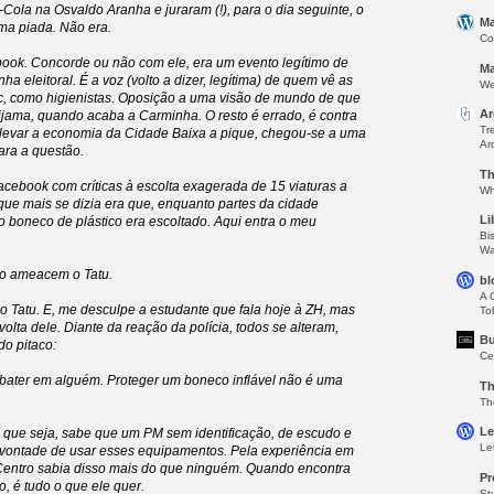
Cola na Osvaldo Aranha e juraram (!), para o dia seguinte, o
Ma
ma piada. Não era.
Co
ok. Concorde ou não com ele, era um evento legítimo de
Ma
 eleitoral. É a voz (volto a dizer, legítima) de quem vê as
We
ic, como higienistas. Oposição a uma visão de mundo de que
Ar
jama, quando acaba a Carminha. O resto é errado, é contra
Tr
se levar a economia da Cidade Baixa a pique, chegou-se a uma
Ar
ara a questão.
Th
Facebook com críticas à escolta exagerada de 15 viaturas a
Wh
 que mais se dizia era que, enquanto partes da cidade
Li
 boneco de plástico era escoltado. Aqui entra o meu
Bi
Wa
não ameacem o Tatu.
bl
A 
 Tatu. E, me desculpe a estudante que fala hoje à ZH, mas
To
olta dele. Diante da reação da polícia, todos se alteram,
Bu
o pitaco:
Ce
a bater em alguém. Proteger um boneco inflável não é uma
Th
Th
Le
l que seja, sabe que um PM sem identificação, de escudo e
Le
 vontade de usar esses equipamentos. Pela experiência em
 Centro sabia disso mais do que ninguém. Quando encontra
Pr
, é tudo o que ele quer.
St