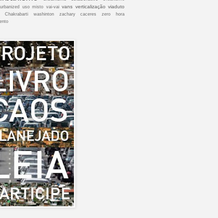
vans
verticalização
viaduto
urbanized
uso misto
vai-vai
 Chakrabarti
washinton
zachary caceres
zero hora
ento