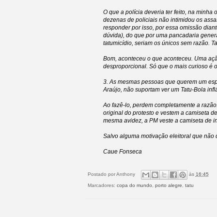
O que a polícia deveria ter feito, na minh
dezenas de policiais não intimidou os assa
responder por isso, por essa omissão diant
dúvida), do que por uma pancadaria genera
tatumicídio, seriam os únicos sem razão. T
Bom, aconteceu o que aconteceu. Uma açã
desproporcional. Só que o mais curioso é o
3. As mesmas pessoas que querem um espaç
Araújo, não suportam ver um Tatu-Bola infl
Ao fazê-lo, perdem completamente a razão.
original do protesto e vestem a camiseta 
mesma avidez, a PM veste a camiseta de ins
Salvo alguma motivação eleitoral que não 
Caue Fonseca
Postado por
Anthony
às
16:45
Marcadores:
copa do mundo
,
porto alegre
,
tatu