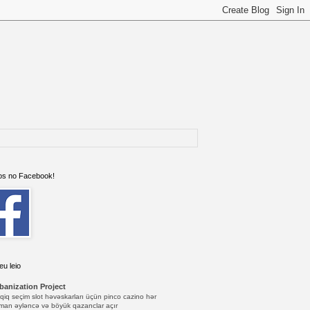
s no Facebook!
eu leio
banization Project
qiq seçim slot həvəskarları üçün pinco cazino hər
man əyləncə və böyük qazanclar açır