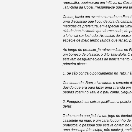
represália, queimaram um inflável da Coca-
Tatu-Bola da Copa. Presumia-se que era u
Ontem, havia um evento marcado no Facebo
uma discussão que ficou de fora da campanha
medidas da prefeitura, em especial da Sm
cidade boa é cidade que dorme cedo, de pi
a lei e vai ser fechado. Às custas de qua
espécie de meio termo (ainda que tenso) p
Ao longo do protesto, já rolavam fotos no 
um boneco de plástico, o dito Tatu-Bola. O
estavam desguarnecidas de policiamento, o
primeiro pitaco:
1. Se são contra o policiamento no Tatu, 
Continuando. Bom, aí invadem o cercado do
duvido que era para fazer uma ciranda em v
pedras voam no Tatu e o pau come. Segund
2. Pouquíssimas coisas justificam a políci
delas.
Todo mundo que já foi a um jogo de futebo
cassetete na mão, é um cara louquinho de
protestos, o pessoal que estava ontem no
uma desculpa (desculpa, não motivo), então