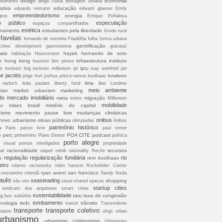
design
economia
lvimento
diogo costa
drenagem urbana
ativa
educação
eduardo reimann
edward glaeser
Emily
empreendedorismo
energia
gton
Enrique Peñalosa
o público
especulação
espaços compartilhados
estética
onamento
estudantes pela liberdade
êxodo rural
favelas
fernando de noronha
Filadélfia
folha
forma urbana
gentrificação
cities development
gastronomia
gravataí
ala
hayek
hernando de soto
habitação
Haussmann
hong kong
infraestrutura
instituto
s
houston
ibm pense
co
iptu
instituto ling
instituto millenium
ipi
isay weinfeld
jan
ne jacobs
kowloon
jorge hori
joshua prince-ramus
koolhaas
lima
lixo
 narloch
leda paulani
liberty fund
Londres
meio ambiente
tan
market urbanism
marketing
do
mercado imobiliário
meta
migração
metro
Millenium
mobilidade
mises brasil
mistério do capital
ão
ismo
movimento passe livre
mudanças climáticas
onibus
novo urbanismo
obras públicas
olimpiadas
ônibus
patrimônio histórico
a
Paris
passe livre
paul romer
perc
POA CITE
podcast
e
pinheirinho
Plano Diretor
política
porto alegre
o visual
pontos interligados
propriedade
racionalidade
recursos
ual
raquel rolnik
rationality
Recife
regulação
regularização fundiária
rio
s
rem koolhaas
eiro
roberto rachewsky
robin hanson
Rockefeller Center
ryan avent
san francisco
constantino
roterdã
Sandy Ikeda
aulo
seasteading
shopping
são vito
seoul
shared spaces
startup cities
sindicato dos arquitetos
smart cities
sustentabilidade
tatu
taxa de congestão
ng bus
subúrbio
tombamento
cnologia
tedx
trânsito
transit
Transmilenio
transporte
transporte coletivo
tation
ufrgs
urban
urbanismo
urbanismo colaborativo
Urbanismo