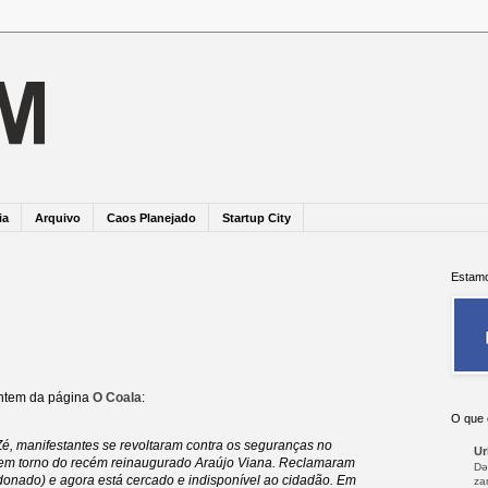
ia
Arquivo
Caos Planejado
Startup City
Estamo
ontem da página
O Coala
:
O que 
Zé, manifestantes se revoltaram contra os seguranças no
Ur
 em torno do recém reinaugurado Araújo Viana. Reclamaram
Də
donado) e agora está cercado e indisponível ao cidadão. Em
za