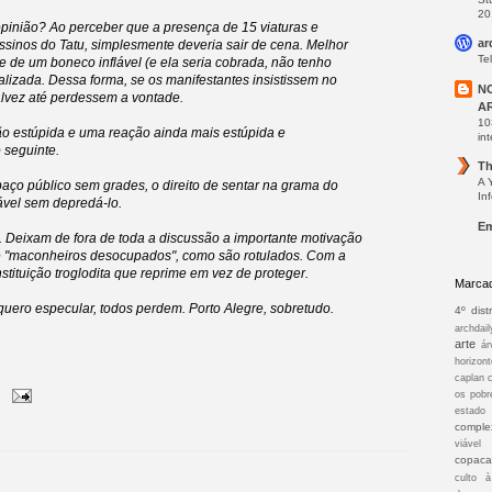
20
a opinião? Ao perceber que a presença de 15 viaturas e
ar
ssinos do Tatu, simplesmente deveria sair de cena. Melhor
Te
e de um boneco inflável (e ela seria cobrada, não tenho
lizada. Dessa forma, se os manifestantes insistissem no
N
alvez até perdessem a vontade.
A
10
o estúpida e uma reação ainda mais estúpida e
int
 seguinte.
Th
A 
o público sem grades, o direito de sentar na grama do
In
ável sem depredá-lo.
Em
 Deixam de fora de toda a discussão a importante motivação
de "maconheiros desocupados", como são rotulados. Com a
tituição troglodita que reprime em vez de proteger.
Marca
quero especular, todos perdem. Porto Alegre, sobretudo.
4º distr
archdail
arte
ár
horizont
caplan
os pobr
estado
comple
viável
copac
culto 