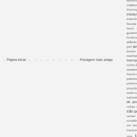
desenvo
colabor
Washin
espaç
estaci
fauusp
future 
guatem
hondura
atlânti
ja
gehl
leandro
manhat
Página inicial
Postagem mais antiga
merca
minhoc
modern
Nairobi
palestr
pedestr
poluiçã
intelect
naturai
de jan
rodrigo 
são p
center
straddli
te
taxi
transpor
view