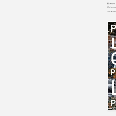
Enxuto
Vishaan
zoneam