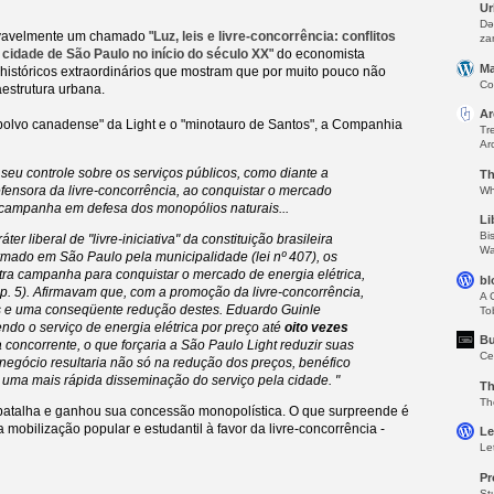
Ur
Də
rovavelmente um chamado "
Luz, leis e livre-concorrência: conflitos
za
cidade de São Paulo no início do século XX
" do economista
Ma
históricos extraordinários que mostram que por muito pouco não
Co
aestrutura urbana.
Ar
polvo canadense" da Light e o "minotauro de Santos", a Companhia
Tr
Ar
seu controle sobre os serviços públicos, como diante a
Th
fensora da livre-concorrência, ao conquistar o mercado
Wh
a campanha em defesa dos monopólios naturais...
Li
Bi
r liberal de "livre-iniciativa" da constituição brasileira
Wa
firmado em São Paulo pela municipalidade (lei nº 407), os
utra campanha para conquistar o mercado de energia elétrica,
bl
. 5). Afirmavam que, com a promoção da livre-concorrência,
A 
os e uma conseqüente redução destes. Eduardo Guinle
To
ndo o serviço de energia elétrica por preço até
oito vezes
Bu
concorrente, o que forçaria a São Paulo Light reduzir suas
Ce
negócio resultaria não só na redução dos preços, benéfico
ma mais rápida disseminação do serviço pela cidade. "
Th
Th
atalha e ganhou sua concessão monopolística. O que surpreende é
 mobilização popular e estudantil à favor da livre-concorrência -
Le
Le
Pr
St