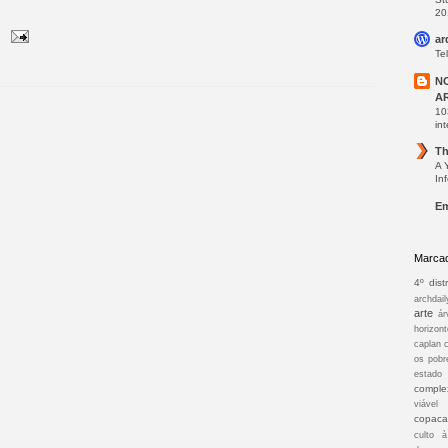
20
ar
Te
N
A
10
int
Th
A 
In
Em
Marca
4º distr
archdail
arte
ár
horizont
caplan
os pobr
estado
comple
viável
copac
culto 