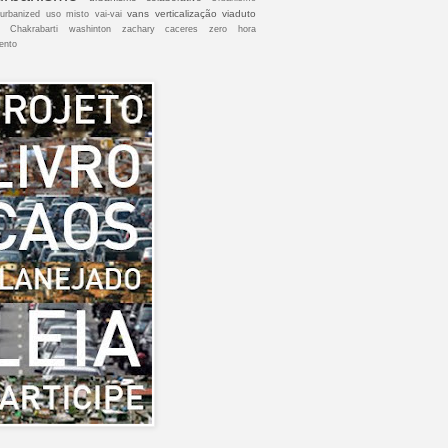
vans
verticalização
viaduto
urbanized
uso misto
vai-vai
 Chakrabarti
washinton
zachary caceres
zero hora
ento