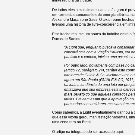
infraestrutura da cidade.
De todos eles o mais interessante até agora é p
em torno das concessões de energia elétrica na 
Alexandre Macchione Saes. O texto reúne trechos 
tivemos uma história de livre-concorrência em infr
Este trecho resume um pouco da batalha entre o "
Docas de Santos:
"A Light que, enquanto buscava consolidar 
concorrência com a Viação Paulista, era de
paulista e o carioca, iniciou uma astucios
Por outro lado, novamente com base no caráte
(artigo 72, parágrafo 24), caráter este con
diretores de Guinle & Co. iniciaram uma o
agora em São Paulo (GUINLE & CO, 1911, p
haveria a tendência de uma luta por preç
enfatizava que sua empresa estava oferece
mais barato
do que aqueles cobrados pela 
tarifas. Previam assim que a aprovação no 
para todos consumidores, mas também em u
Como sabemos, a Light eventualmente ganhou a b
que essa vitória gerou manifestação violentas, uma
uma cena rara no Brasil.
O artigo na íntegra pode ser acessado
aqui
.