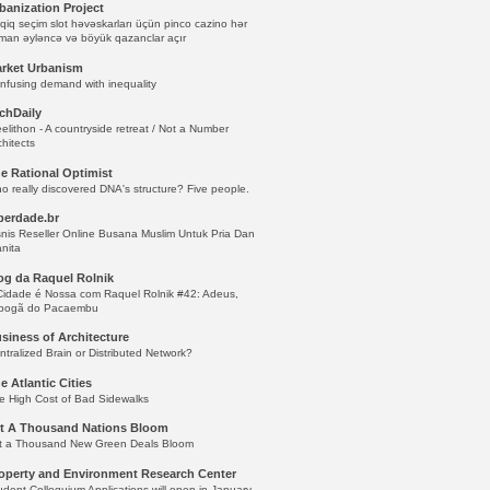
banization Project
qiq seçim slot həvəskarları üçün pinco cazino hər
man əyləncə və böyük qazanclar açır
rket Urbanism
nfusing demand with inequality
chDaily
eelithon - A countryside retreat / Not a Number
chitects
e Rational Optimist
o really discovered DNA's structure? Five people.
berdade.br
snis Reseller Online Busana Muslim Untuk Pria Dan
nita
og da Raquel Rolnik
Cidade é Nossa com Raquel Rolnik #42: Adeus,
bogã do Pacaembu
siness of Architecture
ntralized Brain or Distributed Network?
e Atlantic Cities
e High Cost of Bad Sidewalks
t A Thousand Nations Bloom
t a Thousand New Green Deals Bloom
operty and Environment Research Center
udent Colloquium Applications will open in January