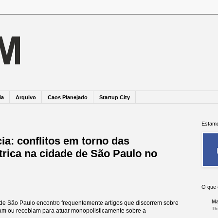
ia
Arquivo
Caos Planejado
Startup City
Estamo
cia: conflitos em torno das
trica na cidade de São Paulo no
O que 
Ma
 de São Paulo encontro frequentemente artigos que discorrem sobre
Th
am ou recebiam para atuar monopolisticamente sobre a