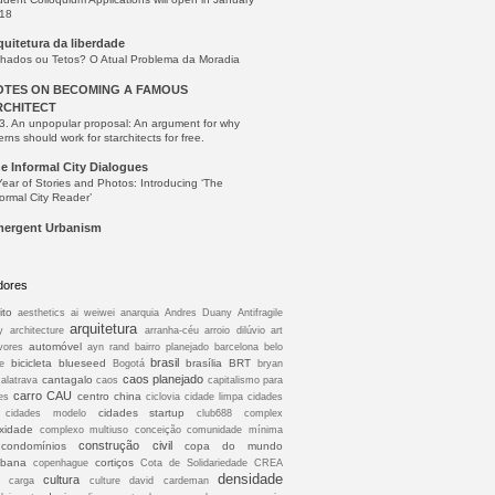
18
quitetura da liberdade
lhados ou Tetos? O Atual Problema da Moradia
OTES ON BECOMING A FAMOUS
RCHITECT
3. An unpopular proposal: An argument for why
erns should work for starchitects for free.
e Informal City Dialogues
Year of Stories and Photos: Introducing ‘The
formal City Reader’
ergent Urbanism
dores
ito
aesthetics
ai weiwei
anarquia
Andres Duany
Antifragile
arquitetura
y
architecture
arranha-céu
arroio dilúvio
art
automóvel
vores
ayn rand
bairro planejado
barcelona
belo
brasil
bicicleta
blueseed
brasília
BRT
e
Bogotá
bryan
caos planejado
cantagalo
calatrava
caos
capitalismo para
carro
CAU
centro
china
es
ciclovia
cidade limpa
cidades
cidades startup
cidades modelo
club688
complex
xidade
complexo multiuso conceição
comunidade mínima
construção civil
condomínios
copa do mundo
abana
cortiços
copenhague
Cota de Solidariedade
CREA
densidade
cultura
à carga
culture
david cardeman