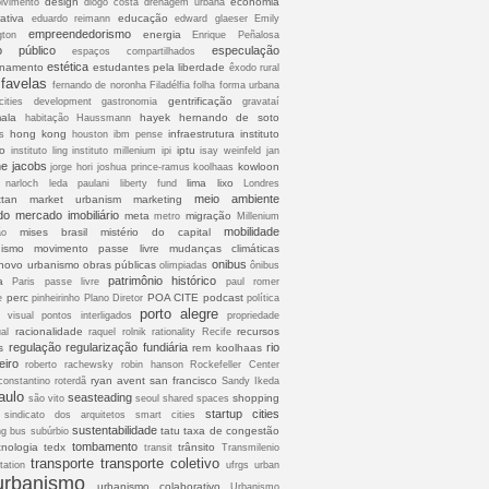
design
economia
lvimento
diogo costa
drenagem urbana
ativa
educação
eduardo reimann
edward glaeser
Emily
empreendedorismo
energia
gton
Enrique Peñalosa
o público
especulação
espaços compartilhados
estética
onamento
estudantes pela liberdade
êxodo rural
favelas
fernando de noronha
Filadélfia
folha
forma urbana
gentrificação
cities development
gastronomia
gravataí
ala
hayek
hernando de soto
habitação
Haussmann
hong kong
infraestrutura
instituto
s
houston
ibm pense
co
iptu
instituto ling
instituto millenium
ipi
isay weinfeld
jan
ne jacobs
kowloon
jorge hori
joshua prince-ramus
koolhaas
lima
lixo
 narloch
leda paulani
liberty fund
Londres
meio ambiente
tan
market urbanism
marketing
do
mercado imobiliário
meta
migração
metro
Millenium
mobilidade
mises brasil
mistério do capital
ão
ismo
movimento passe livre
mudanças climáticas
onibus
novo urbanismo
obras públicas
olimpiadas
ônibus
patrimônio histórico
a
Paris
passe livre
paul romer
perc
POA CITE
podcast
e
pinheirinho
Plano Diretor
política
porto alegre
o visual
pontos interligados
propriedade
racionalidade
recursos
ual
raquel rolnik
rationality
Recife
regulação
regularização fundiária
rio
s
rem koolhaas
eiro
roberto rachewsky
robin hanson
Rockefeller Center
ryan avent
san francisco
constantino
roterdã
Sandy Ikeda
aulo
seasteading
shopping
são vito
seoul
shared spaces
startup cities
sindicato dos arquitetos
smart cities
sustentabilidade
tatu
taxa de congestão
ng bus
subúrbio
tombamento
cnologia
tedx
trânsito
transit
Transmilenio
transporte
transporte coletivo
tation
ufrgs
urban
urbanismo
urbanismo colaborativo
Urbanismo