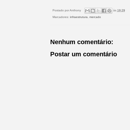
Postado por
Anthony
às
19:29
Marcadores:
infraestrutura
,
mercado
Nenhum comentário:
Postar um comentário