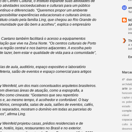
do Centro Cultural, o Instituto expande suas atividades de
atividades socioeducativas e culturais para um público
ar
ntínuo e diferenciado. “Queremos propor um ambiente
Te
ossibilitar experiências educacionais e culturais únicas.
ituto criado pela família Ling, que chegou ao Rio Grande do
N
omunidade que tão bem a acolheu”, explica o empresário
A
10
int
 Caetano também facilitará o acesso a equipamentos
Th
ação que vive na Zona Norte. “Os centros culturais de Porto
A 
a região central e nos bairros adjacentes. A escolha pelo
In
 de lazer, bem estar e qualidade de vida para a comunidade”,
Em
as de aula, auditório, espaço expositivo e laboratório
eteria, salão de eventos e espaço comercial para artigos
Marca
4º distr
archdail
y Weinfeld, um dos mais conceituados arquitetos brasileiros.
arte
ár
 em diversas áreas de atuação, como a expografia, a
horizont
alho como cineasta: “Gostamos que seu repertório
caplan
s e, ao mesmo tempo, é acolhedor e confortável. O Isay
os pobr
órios, cenografia, salas de aula, salões de eventos, cafés,
estado
tos separados, mostram o domínio em todas as parcelas do
comple
s”, afirma Ling.
viável
copac
y Weinfeld projetou casas, prédios residenciais e de
culto 
, hotéis, lojas, restaurantes no Brasil e no exterior.
desenvo