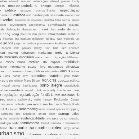
ativa
educação
eduardo reimann
edward glaeser
Emily
empreendedorismo
energia
gton
Enrique Peñalosa
o público
especulação
espaços compartilhados
estética
onamento
estudantes pela liberdade
êxodo rural
favelas
fernando de noronha
Filadélfia
folha
forma urbana
gentrificação
cities development
gastronomia
gravataí
ala
hayek
hernando de soto
habitação
Haussmann
hong kong
infraestrutura
instituto
s
houston
ibm pense
co
iptu
instituto ling
instituto millenium
ipi
isay weinfeld
jan
ne jacobs
kowloon
jorge hori
joshua prince-ramus
koolhaas
lima
lixo
 narloch
leda paulani
liberty fund
Londres
meio ambiente
tan
market urbanism
marketing
do
mercado imobiliário
meta
migração
metro
Millenium
mobilidade
mises brasil
mistério do capital
ão
ismo
movimento passe livre
mudanças climáticas
onibus
novo urbanismo
obras públicas
olimpiadas
ônibus
patrimônio histórico
a
Paris
passe livre
paul romer
perc
POA CITE
podcast
e
pinheirinho
Plano Diretor
política
porto alegre
o visual
pontos interligados
propriedade
racionalidade
recursos
ual
raquel rolnik
rationality
Recife
regulação
regularização fundiária
rio
s
rem koolhaas
eiro
roberto rachewsky
robin hanson
Rockefeller Center
ryan avent
san francisco
constantino
roterdã
Sandy Ikeda
aulo
seasteading
shopping
são vito
seoul
shared spaces
startup cities
sindicato dos arquitetos
smart cities
sustentabilidade
tatu
taxa de congestão
ng bus
subúrbio
tombamento
cnologia
tedx
trânsito
transit
Transmilenio
transporte
transporte coletivo
tation
ufrgs
urban
urbanismo
urbanismo colaborativo
Urbanismo