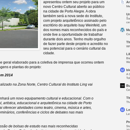
apresentou ontem seu projeto para um
Ar
novo Centro Cultural aberto ao público
Me
na cidade de Porto Alegre. A obra
Ur
também será a nova sede do Instituto,
Ša
com projeto arquitetônico assinado pelo
ce
escritório do arquiteto Isay Weinfeld, um
dos nomes mais reconhecidos do país e
Ma
onde tive a oportunidade de trabalhar
Co
durante dois anos. Tenho muito orgulho
Th
de fazer parte deste projeto e acredito no
Wh
seu potencial para o cenário cultural da
cidade.
Li
Bi
se geral elaborado para a coletiva de imprensa que ocorreu ontem
Wa
gens e plantas do projeto:
bl
A 
 em 2014
To
alizado na Zona Norte, Centro Cultural do Instituto Ling vai
Bu
Ce
Th
ganhará um novo equipamento cultural e educacional. Com o
Th
l, artística, educacional e arquitetônica na cidade de Porto
vai oferecer atividades como teatro, cinema, música e artes,
Le
seminários, conferências e ciclos de debates nas mais
Le
Pr
cessão de bolsas de estudo nas mais reconhecidas
St
20