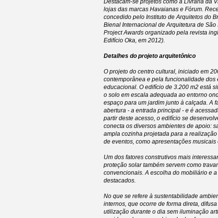
Destacam-se projetos como a Livraria da V
lojas das marcas Havaianas e Fórum. Rece
concedido pelo Instituto de Arquitetos do B
Bienal Internacional de Arquitetura de Sã
Project Awards organizado pela revista ing
Edifício Oka, em 2012).
Detalhes do projeto arquitetônico
O projeto do centro cultural, iniciado em 20
contemporânea e pela funcionalidade dos e
educacional. O edifício de 3.200 m2 está 
o solo em escala adequada ao entorno ond
espaço para um jardim junto à calçada. A
abertura - a entrada principal - e é aces
partir deste acesso, o edifício se desenvo
conecta os diversos ambientes de apoio: sal
ampla cozinha projetada para a realização 
de eventos, como apresentações musicais e
Um dos fatores construtivos mais interessa
proteção solar também servem como travam
convencionais. A escolha do mobiliário e 
destacados.
No que se refere à sustentabilidade ambien
internos, que ocorre de forma direta, difu
utilização durante o dia sem iluminação art