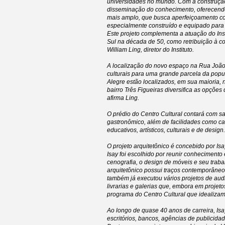
universidades no mundo. Com a construção 
disseminação do conhecimento, oferecendo 
mais amplo, que busca aperfeiçoamento co
especialmente construído e equipado para p
Este projeto complementa a atuação do Inst
Sul na década de 50, como retribuição à c
William Ling, diretor do Instituto.
A localização do novo espaço na Rua João
culturais para uma grande parcela da popul
Alegre estão localizados, em sua maioria, n
bairro Três Figueiras diversifica as opções
afirma Ling.
O prédio do Centro Cultural contará com sal
gastronômico, além de facilidades como caf
educativos, artísticos, culturais e de design.
O projeto arquitetônico é concebido por Isa
Isay foi escolhido por reunir conhecimento
cenografia, o design de móveis e seu trab
arquitetônico possui traços contemporâneo
também já executou vários projetos de audit
livrarias e galerias que, embora em proje
programa do Centro Cultural que idealizamo
Ao longo de quase 40 anos de carreira, Isa
escritórios, bancos, agências de publicidade