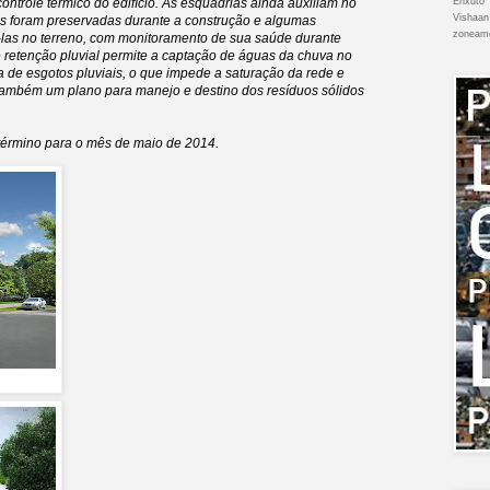
ntrole térmico do edifício. As esquadrias ainda auxiliam no
Enxuto
Vishaan
ivas foram preservadas durante a construção e algumas
zoneam
-las no terreno, com monitoramento de sua saúde durante
 retenção pluvial permite a captação de águas da chuva no
ma de esgotos pluviais, o que impede a saturação da rede e
também um plano para manejo e destino dos resíduos sólidos
 término para o mês de maio de 2014.