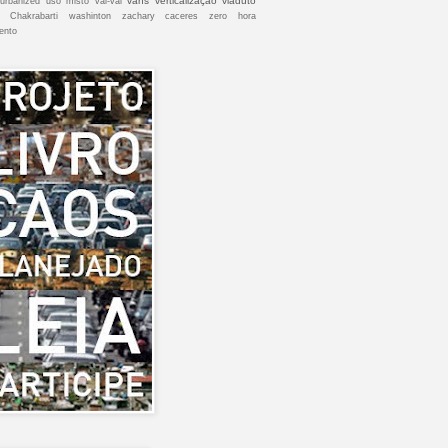
vans
verticalização
viaduto
urbanized
uso misto
vai-vai
 Chakrabarti
washinton
zachary caceres
zero hora
ento