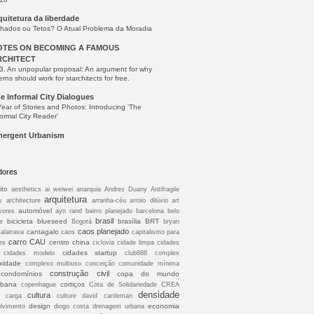
quitetura da liberdade
lhados ou Tetos? O Atual Problema da Moradia
OTES ON BECOMING A FAMOUS
RCHITECT
3. An unpopular proposal: An argument for why
erns should work for starchitects for free.
e Informal City Dialogues
Year of Stories and Photos: Introducing ‘The
formal City Reader’
ergent Urbanism
dores
ito
aesthetics
ai weiwei
anarquia
Andres Duany
Antifragile
arquitetura
y
architecture
arranha-céu
arroio dilúvio
art
automóvel
vores
ayn rand
bairro planejado
barcelona
belo
brasil
bicicleta
blueseed
brasília
BRT
e
Bogotá
bryan
caos planejado
cantagalo
calatrava
caos
capitalismo para
carro
CAU
centro
china
es
ciclovia
cidade limpa
cidades
cidades startup
cidades modelo
club688
complex
xidade
complexo multiuso conceição
comunidade mínima
construção civil
condomínios
copa do mundo
abana
cortiços
copenhague
Cota de Solidariedade
CREA
densidade
cultura
à carga
culture
david cardeman
design
economia
lvimento
diogo costa
drenagem urbana