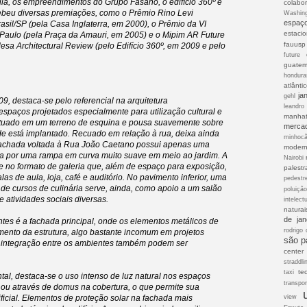
ila, os empreendimentos do Grupo Fasano, o edifício 360º e
colabor
beu diversas premiações, como o Prêmio Rino Levi
Washin
espaç
rasil/SP (pela Casa Inglaterra, em 2000), o Prêmio da VI
estaci
o Paulo (pela Praça da Amauri, em 2005) e o Mipim AR Future
fauusp
lesa Architectural Review (pelo Edifício 360º, em 2009 e pelo
future 
guatem
hondura
atlânti
ja
gehl
09, destaca-se pelo referencial na arquitetura
leandro
spaços projetados especialmente para utilização cultural e
manhat
situado em um terreno de esquina e pousa suavemente sobre
merca
e está implantado. Recuado em relação à rua, deixa ainda
minhoc
 fachada voltada à Rua João Caetano possui apenas uma
modern
sada por uma rampa em curva muito suave em meio ao jardim. A
Nairobi
lve no formato de galeria que, além de espaço para exposição,
palestr
as de aula, loja, café e auditório. No pavimento inferior, uma
pedestr
de cursos de culinária serve, ainda, como apoio a um salão
poluiçã
 atividades sociais diversas.
intelect
naturai
de jan
ntes é a fachada principal, onde os elementos metálicos de
rodrigo 
ento da estrutura, algo bastante incomum em projetos
são p
a integração entre os ambientes também podem ser
center
straddli
te
taxi
tal, destaca-se o uso intenso de luz natural nos espaços
transpor
sa ou através de domus na cobertura, o que permite sua
ificial. Elementos de proteção solar na fachada mais
view