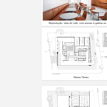
Reprodução: vista do café, com acesso à galeria ao
Planta Térreo