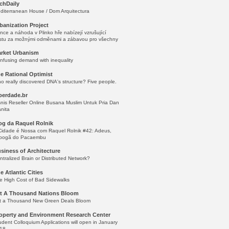
chDaily
diterranean House / Dom Arquitectura
banization Project
nce a náhoda v Plinko hře nabízejí vzrušující
stu za možnými odměnami a zábavou pro všechny
rket Urbanism
nfusing demand with inequality
e Rational Optimist
o really discovered DNA's structure? Five people.
berdade.br
snis Reseller Online Busana Muslim Untuk Pria Dan
nita
og da Raquel Rolnik
Cidade é Nossa com Raquel Rolnik #42: Adeus,
bogã do Pacaembu
siness of Architecture
ntralized Brain or Distributed Network?
e Atlantic Cities
e High Cost of Bad Sidewalks
t A Thousand Nations Bloom
t a Thousand New Green Deals Bloom
operty and Environment Research Center
udent Colloquium Applications will open in January
18