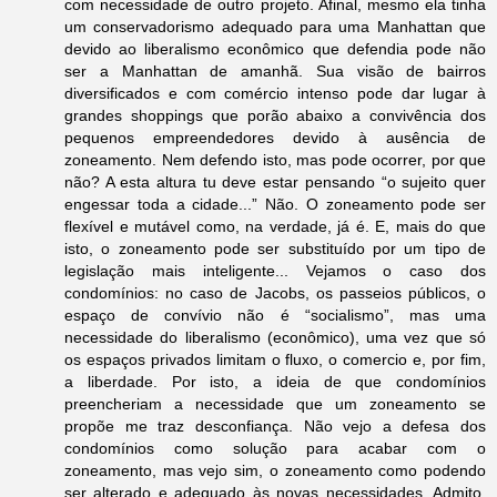
com necessidade de outro projeto. Afinal, mesmo ela tinha
um conservadorismo adequado para uma Manhattan que
devido ao liberalismo econômico que defendia pode não
ser a Manhattan de amanhã. Sua visão de bairros
diversificados e com comércio intenso pode dar lugar à
grandes shoppings que porão abaixo a convivência dos
pequenos empreendedores devido à ausência de
zoneamento. Nem defendo isto, mas pode ocorrer, por que
não? A esta altura tu deve estar pensando “o sujeito quer
engessar toda a cidade...” Não. O zoneamento pode ser
flexível e mutável como, na verdade, já é. E, mais do que
isto, o zoneamento pode ser substituído por um tipo de
legislação mais inteligente... Vejamos o caso dos
condomínios: no caso de Jacobs, os passeios públicos, o
espaço de convívio não é “socialismo”, mas uma
necessidade do liberalismo (econômico), uma vez que só
os espaços privados limitam o fluxo, o comercio e, por fim,
a liberdade. Por isto, a ideia de que condomínios
preencheriam a necessidade que um zoneamento se
propõe me traz desconfiança. Não vejo a defesa dos
condomínios como solução para acabar com o
zoneamento, mas vejo sim, o zoneamento como podendo
ser alterado e adequado às novas necessidades. Admito,