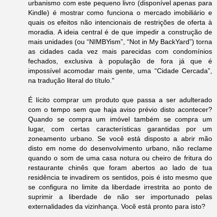
urbanismo com este pequeno livro (disponível apenas para
Kindle) é mostrar como funciona o mercado imobiliário e
quais os efeitos não intencionais de restrições de oferta à
moradia. A ideia central é de que impedir a construção de
mais unidades (ou “NIMBYism”, “Not in My BackYard”) torna
as cidades cada vez mais parecidas com condomínios
fechados, exclusiva à população de fora já que é
impossível acomodar mais gente, uma “Cidade Cercada”,
na tradução literal do título."
É lícito comprar um produto que passa a ser adulterado
com o tempo sem que haja aviso prévio disto acontecer?
Quando se compra um imóvel também se compra um
lugar, com certas características garantidas por um
zoneamento urbano. Se você está disposto a abrir mão
disto em nome do desenvolvimento urbano, não reclame
quando o som de uma casa notura ou cheiro de fritura do
restaurante chinês que foram abertos ao lado de tua
residência te invadirem os sentidos, pois é isto mesmo que
se configura no limite da liberdade irrestrita ao ponto de
suprimir a liberdade de não ser importunado pelas
externalidades da vizinhança. Você está pronto para isto?